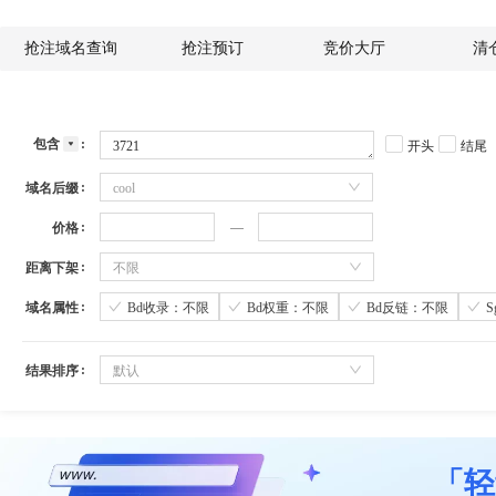
抢注域名查询
抢注预订
竞价大厅
清
包含
开头
结尾
域名后缀
cool
价格
距离下架
不限
域名属性
Bd收录：不限
Bd权重：不限
Bd反链：不限
结果排序
默认
「轻