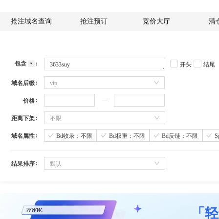
抢注域名查询
抢注预订
竞价大厅
清
包含
开头
结尾
域名后缀
vip
价格
距离下架
不限
域名属性
Bd收录：不限
Bd权重：不限
Bd反链：不限
结果排序
默认
「轻