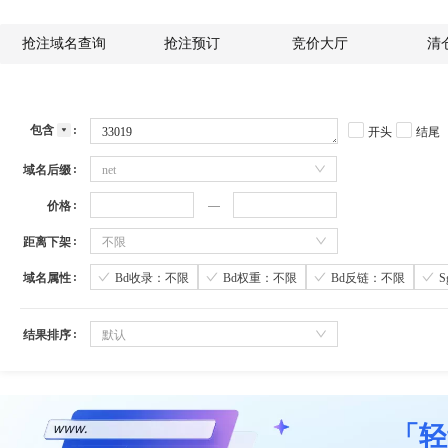
抢注域名查询
抢注预订
竞价大厅
清
包含
开头
结尾
域名后缀
net
价格
距离下架
不限
域名属性
Bd收录：不限
Bd权重：不限
Bd反链：不限
结果排序
默认
「轻