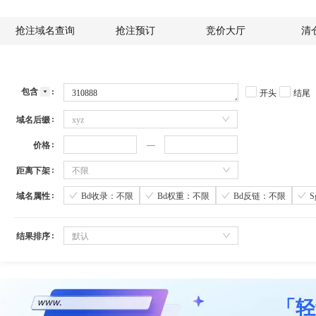
抢注域名查询
抢注预订
竞价大厅
清
包含
开头
结尾
域名后缀
xyz
价格
距离下架
不限
域名属性
Bd收录：不限
Bd权重：不限
Bd反链：不限
结果排序
默认
「轻