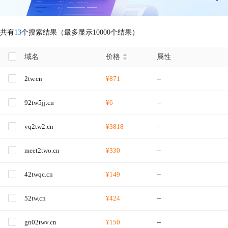
共有
13
个搜索结果（最多显示10000个结果）
域名
价格
属性
2tw.cn
¥871
--
92tw5jj.cn
¥6
--
vq2tw2.cn
¥3818
--
meet2two.cn
¥330
--
42twqc.cn
¥149
--
52tw.cn
¥424
--
gn02twv.cn
¥150
--