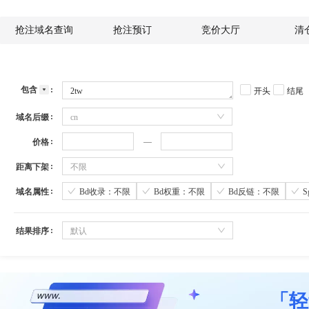
抢注域名查询
抢注预订
竞价大厅
清
包含
开头
结尾
域名后缀
cn
价格
距离下架
不限
域名属性
Bd收录：不限
Bd权重：不限
Bd反链：不限
结果排序
默认
「轻