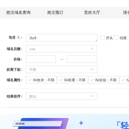
抢注域名查询
抢注预订
竞价大厅
清
包含
开头
结尾
域名后缀
com
价格
距离下架
不限
域名属性
Bd收录：不限
Bd权重：不限
Bd反链：不限
结果排序
默认
「轻