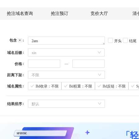
抢注域名查询
抢注预订
竞价大厅
清
包含
开头
结尾
域名后缀
xin
价格
距离下架
不限
域名属性
Bd收录：不限
Bd权重：不限
Bd反链：不限
结果排序
默认
「轻