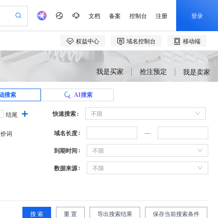
我是买家
抢注预定
我是卖家
础搜索
AI搜索
快速搜索
不限
结尾
域名长度
溢价词
到期时间
不限
数据来源
不限
搜 索
重 置
导出搜索结果
保存当前搜索条件