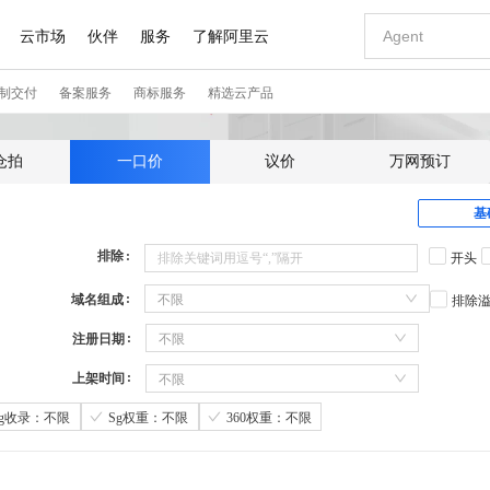
仓拍
一口价
议价
万网预订
基
排除
开头
域名组成
不限
排除
注册日期
不限
上架时间
不限
Sg收录：不限
Sg权重：不限
360权重：不限