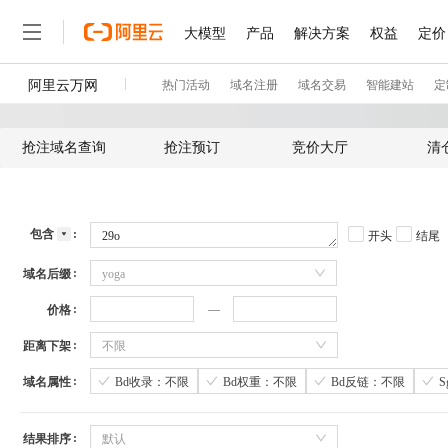
抢注域名查询
抢注预订
竞价大厅
清
包含
开头
结尾
域名后缀
yoga
价格
距离下架
不限
域名属性
Bd收录：不限
Bd权重：不限
Bd反链：不限
结果排序
默认