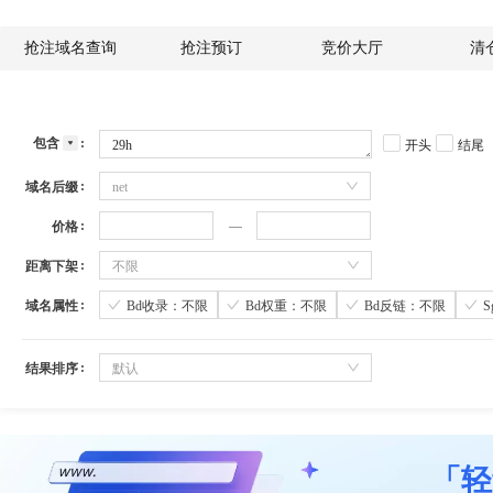
抢注域名查询
抢注预订
竞价大厅
清
包含
开头
结尾
域名后缀
net
价格
距离下架
不限
域名属性
Bd收录：不限
Bd权重：不限
Bd反链：不限
结果排序
默认
「轻