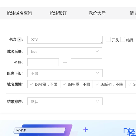
抢注域名查询
抢注预订
竞价大厅
清
包含
开头
结尾
域名后缀
love
价格
距离下架
不限
域名属性
Bd收录：不限
Bd权重：不限
Bd反链：不限
结果排序
默认
「轻