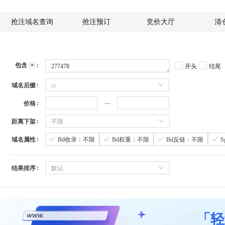
抢注域名查询
抢注预订
竞价大厅
清
包含
开头
结尾
域名后缀
cc
价格
距离下架
不限
域名属性
Bd收录：不限
Bd权重：不限
Bd反链：不限
结果排序
默认
「轻