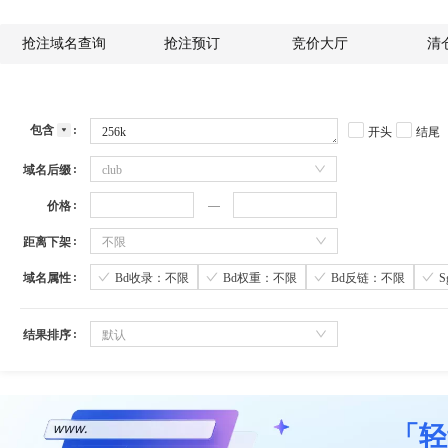
抢注域名查询
抢注预订
竞价大厅
清
包含
开头
结尾
域名后缀
club
价格
距离下架
不限
域名属性
Bd收录：不限
Bd权重：不限
Bd反链：不限
结果排序
默认
「轻