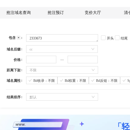
抢注域名查询
抢注预订
竞价大厅
清
包含
开头
结尾
域名后缀
cc
价格
距离下架
不限
域名属性
Bd收录：不限
Bd权重：不限
Bd反链：不限
结果排序
默认
「轻