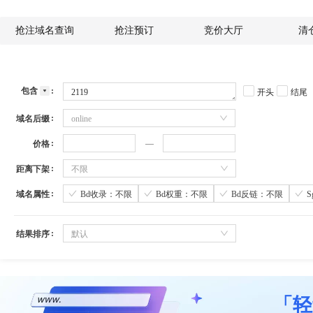
抢注域名查询
抢注预订
竞价大厅
清
包含
开头
结尾
域名后缀
online
价格
距离下架
不限
域名属性
Bd收录：不限
Bd权重：不限
Bd反链：不限
结果排序
默认
「轻