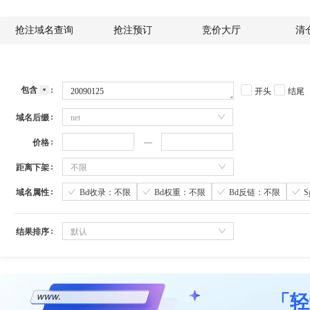
抢注域名查询
抢注预订
竞价大厅
清
包含
开头
结尾
域名后缀
net
价格
距离下架
不限
域名属性
Bd收录：不限
Bd权重：不限
Bd反链：不限
结果排序
默认
「轻