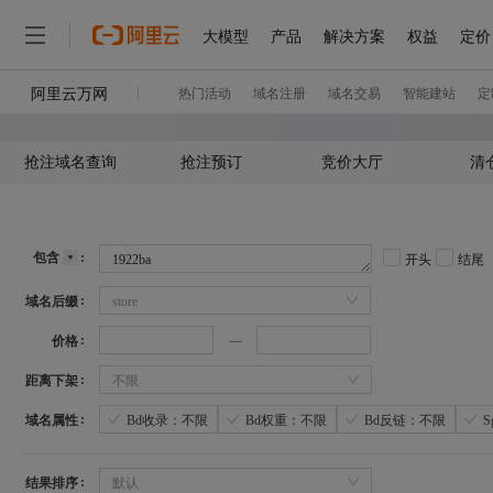
抢注域名查询
抢注预订
竞价大厅
清
包含
开头
结尾
域名后缀
store
价格
距离下架
不限
域名属性
Bd收录：不限
Bd权重：不限
Bd反链：不限
结果排序
默认