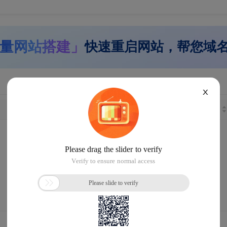
量网站搭建」
快速重启网站，帮您域
X
长度
注册日期
距离到期
没找到您想要的域名
请
恢复默认设置
重新搜索 或
提交
域名回购
需求