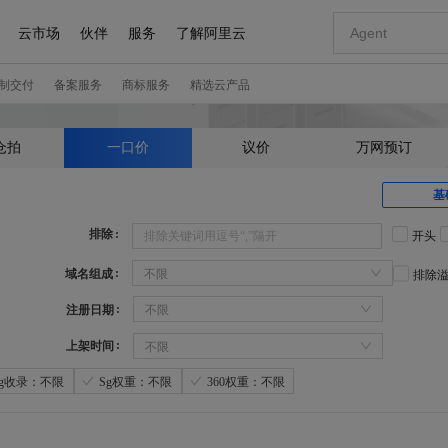
仓拍
一口价
议价
万网预订
基
排除
开头
域名组成
不限
排除
注册日期
不限
上架时间
不限
Sg收录：不限
Sg权重：不限
360权重：不限