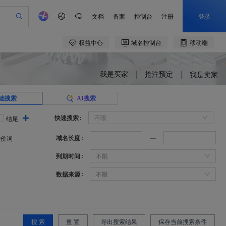
我是买家
抢注预定
我是卖家
础搜索
AI搜索
快速搜索
不限
结尾
域名长度
溢价词
到期时间
不限
数据来源
不限
搜 索
重 置
导出搜索结果
保存当前搜索条件