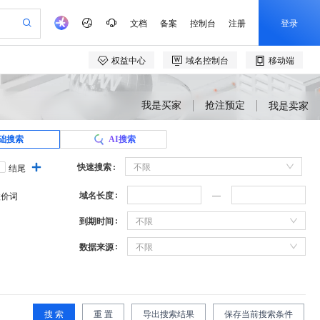
我是买家
抢注预定
我是卖家
础搜索
AI搜索
快速搜索
不限
结尾
域名长度
溢价词
到期时间
不限
数据来源
不限
搜 索
重 置
导出搜索结果
保存当前搜索条件