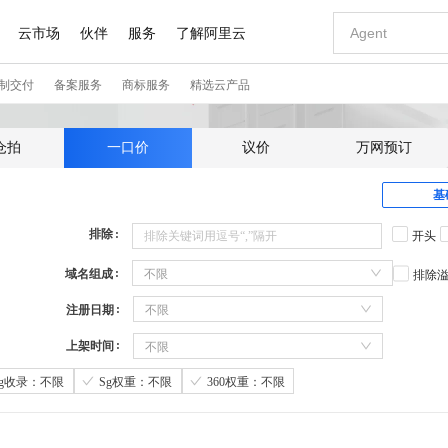
仓拍
一口价
议价
万网预订
基
排除
开头
域名组成
不限
排除
注册日期
不限
上架时间
不限
Sg收录：不限
Sg权重：不限
360权重：不限