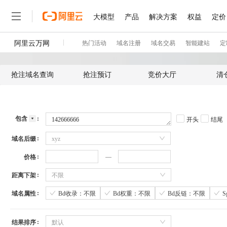
抢注域名查询
抢注预订
竞价大厅
清
包含
开头
结尾
域名后缀
xyz
价格
距离下架
不限
域名属性
Bd收录：不限
Bd权重：不限
Bd反链：不限
结果排序
默认