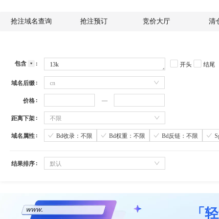
抢注域名查询
抢注预订
竞价大厅
清
包含
开头
结尾
域名后缀
cn
价格
距离下架
不限
域名属性
Bd收录：不限
Bd权重：不限
Bd反链：不限
结果排序
默认
「轻