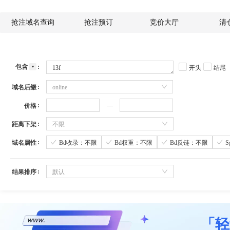
抢注域名查询
抢注预订
竞价大厅
清
包含
开头
结尾
域名后缀
online
价格
距离下架
不限
域名属性
Bd收录：不限
Bd权重：不限
Bd反链：不限
结果排序
默认
「轻