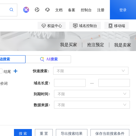
我是买家
抢注预定
我是卖家
础搜索
AI搜索
快速搜索
不限
结尾
域名长度
溢价词
到期时间
不限
数据来源
不限
搜 索
重 置
导出搜索结果
保存当前搜索条件