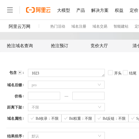
抢注域名查询
抢注预订
竞价大厅
清
包含
开头
结尾
域名后缀
pro
价格
距离下架
不限
域名属性
Bd收录：不限
Bd权重：不限
Bd反链：不限
结果排序
默认