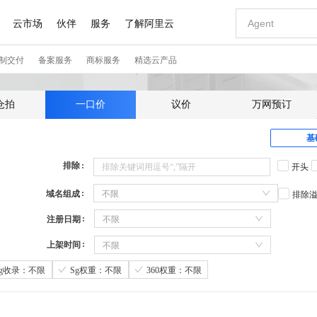
仓拍
一口价
议价
万网预订
基
排除
开头
域名组成
不限
排除
注册日期
不限
上架时间
不限
Sg收录：不限
Sg权重：不限
360权重：不限