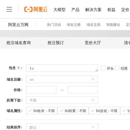
抢注域名查询
抢注预订
竞价大厅
清
包含
开头
结尾
域名后缀
net
价格
距离下架
不限
域名属性
Bd收录：不限
Bd权重：不限
Bd反链：不限
结果排序
默认