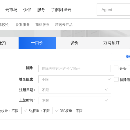
仓拍
一口价
议价
万网预订
基
排除
开头
域名组成
不限
排除
注册日期
不限
上架时间
不限
Sg收录：不限
Sg权重：不限
360权重：不限