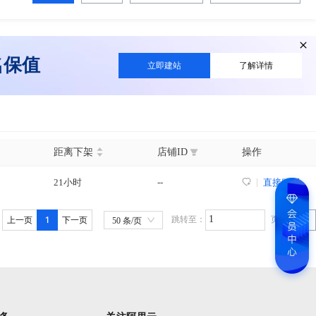
名保值
立即建站
了解详情
距离下架
店铺ID
操作
21小时
--
直接购买
1
跳转至：
页
上一页
下一页
GO
50 条/页