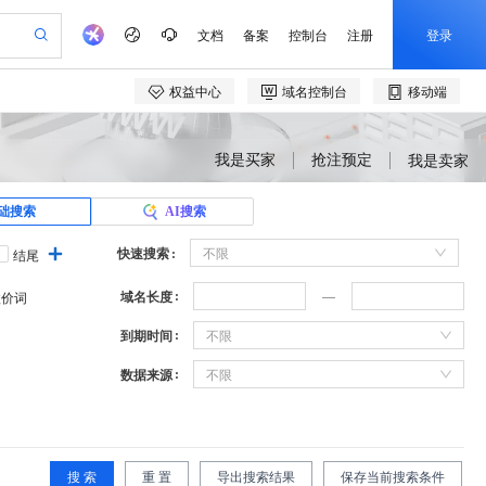
我是买家
抢注预定
我是卖家
础搜索
AI搜索
快速搜索
不限
结尾
域名长度
溢价词
到期时间
不限
数据来源
不限
搜 索
重 置
导出搜索结果
保存当前搜索条件