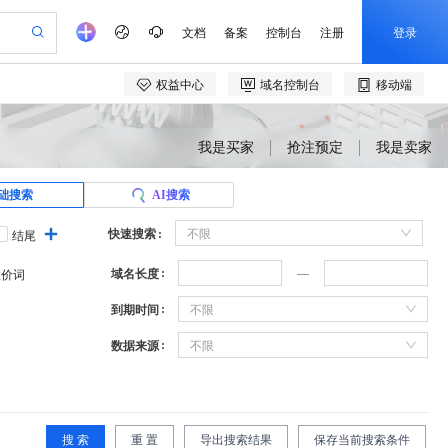
我是买家
抢注预定
我是卖家
础搜索
AI搜索
快速搜索
不限
结尾
域名长度
溢价词
到期时间
不限
数据来源
不限
搜 索
重 置
导出搜索结果
保存当前搜索条件