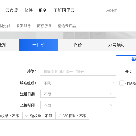
仓拍
一口价
议价
万网预订
基
排除
开头
域名组成
不限
排除
注册日期
不限
上架时间
不限
Sg收录：不限
Sg权重：不限
360权重：不限