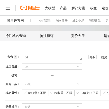
抢注域名查询
抢注预订
竞价大厅
清
包含
开头
结尾
域名后缀
net
价格
距离下架
不限
域名属性
Bd收录：不限
Bd权重：不限
Bd反链：不限
结果排序
默认