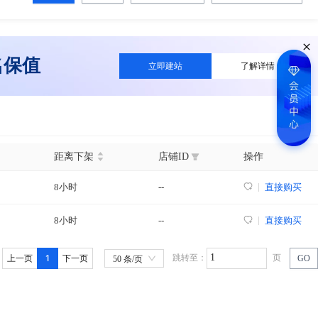
名保值
立即建站
了解详情
距离下架
店铺ID
操作
8小时
--
直接购买
8小时
--
直接购买
1
跳转至：
页
上一页
下一页
GO
50 条/页