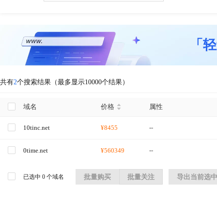
「轻
共有
2
个搜索结果（最多显示10000个结果）
域名
价格
属性
10tinc.net
¥8455
--
0time.net
¥560349
--
已选中
0
个域名
批量购买
批量关注
导出当前选