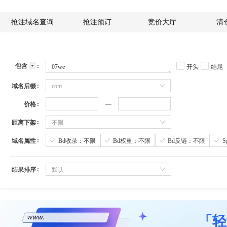
抢注域名查询
抢注预订
竞价大厅
清
包含
开头
结尾
域名后缀
com
价格
距离下架
不限
域名属性
Bd收录：不限
Bd权重：不限
Bd反链：不限
结果排序
默认
「轻