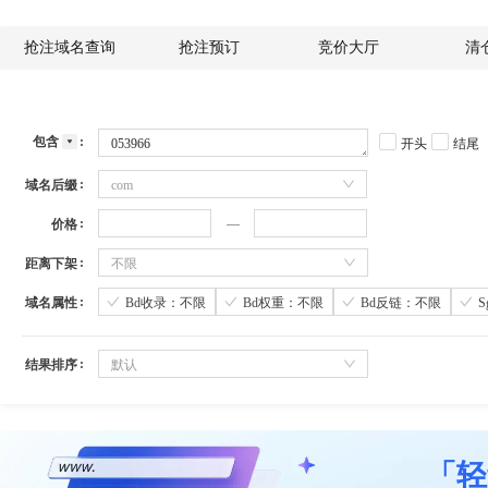
抢注域名查询
抢注预订
竞价大厅
清
包含
开头
结尾
域名后缀
com
价格
距离下架
不限
域名属性
Bd收录：不限
Bd权重：不限
Bd反链：不限
结果排序
默认
「轻