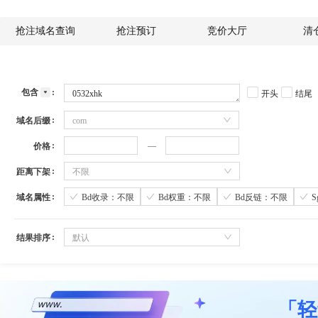
抢注域名查询
抢注预订
竞价大厅
清
包含
开头
结尾
域名后缀
com
价格
距离下架
不限
域名属性
Bd收录：不限
Bd权重：不限
Bd反链：不限
结果排序
默认
「轻