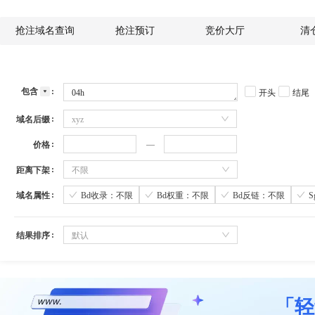
抢注域名查询
抢注预订
竞价大厅
清
包含
开头
结尾
域名后缀
xyz
价格
距离下架
不限
域名属性
Bd收录：不限
Bd权重：不限
Bd反链：不限
结果排序
默认
「轻