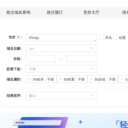
抢注域名查询
抢注预订
竞价大厅
清
包含
开头
结尾
域名后缀
xyz
价格
距离下架
不限
域名属性
Bd收录：不限
Bd权重：不限
Bd反链：不限
结果排序
默认
「轻