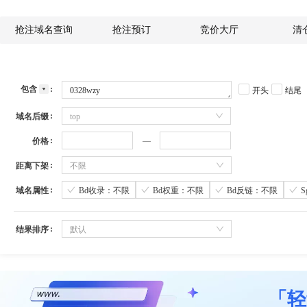
抢注域名查询
抢注预订
竞价大厅
清
包含
开头
结尾
域名后缀
top
价格
距离下架
不限
域名属性
Bd收录：不限
Bd权重：不限
Bd反链：不限
结果排序
默认
「轻