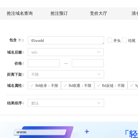
抢注域名查询
抢注预订
竞价大厅
清
包含
开头
结尾
域名后缀
info
价格
距离下架
不限
域名属性
Bd收录：不限
Bd权重：不限
Bd反链：不限
结果排序
默认
「轻