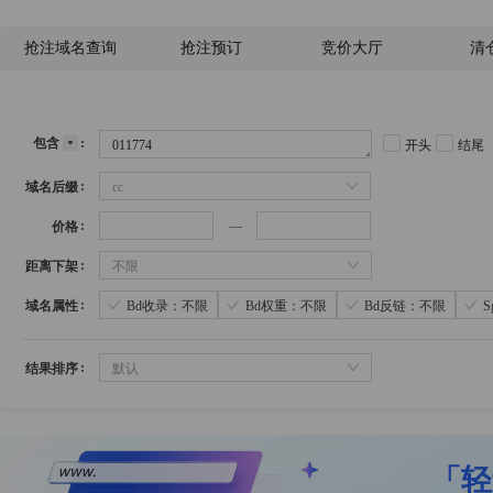
抢注域名查询
抢注预订
竞价大厅
清
包含
开头
结尾
域名后缀
cc
价格
距离下架
不限
域名属性
Bd收录：不限
Bd权重：不限
Bd反链：不限
结果排序
默认
「轻