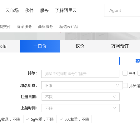
仓拍
一口价
议价
万网预订
基
排除
开头
域名组成
不限
排除
注册日期
不限
上架时间
不限
Sg收录：不限
Sg权重：不限
360权重：不限