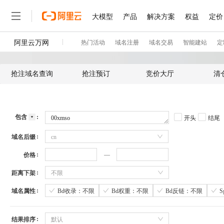
抢注域名查询
抢注预订
竞价大厅
清
包含
开头
结尾
域名后缀
cn
价格
距离下架
不限
域名属性
Bd收录：不限
Bd权重：不限
Bd反链：不限
结果排序
默认