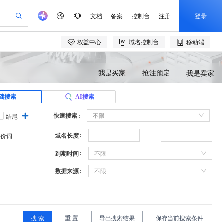
我是买家
抢注预定
我是卖家
础搜索
AI搜索
快速搜索
不限
结尾
域名长度
溢价词
到期时间
不限
数据来源
不限
搜 索
重 置
导出搜索结果
保存当前搜索条件