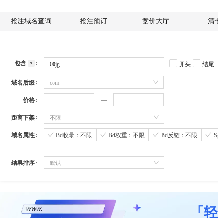
抢注域名查询
抢注预订
竞价大厅
清
包含
开头
结尾
域名后缀
com
价格
距离下架
不限
域名属性
Bd收录：不限
Bd权重：不限
Bd反链：不限
结果排序
默认
「轻