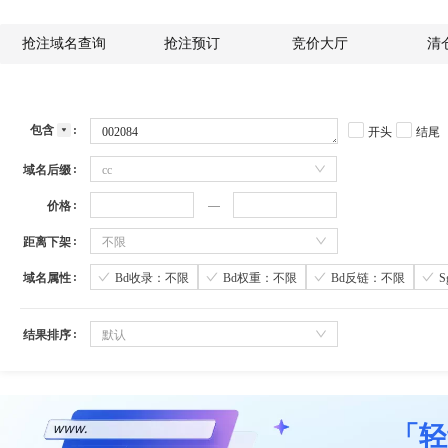
抢注域名查询
抢注预订
竞价大厅
清
包含
开头
结尾
域名后缀
cc
价格
距离下架
不限
域名属性
Bd收录：不限
Bd权重：不限
Bd反链：不限
结果排序
默认
「轻