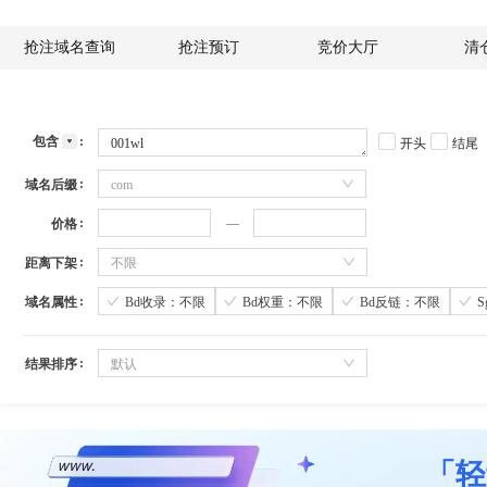
抢注域名查询
抢注预订
竞价大厅
清
包含
开头
结尾
域名后缀
com
价格
距离下架
不限
域名属性
Bd收录：不限
Bd权重：不限
Bd反链：不限
结果排序
默认
「轻