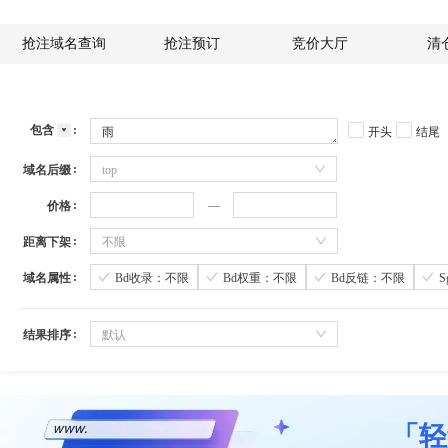
抢注域名查询
抢注预订
竞价大厅
清
包含
开头
结尾
域名后缀
top
价格
距离下架
不限
域名属性
Bd收录：不限
Bd权重：不限
Bd反链：不限
结果排序
默认
「轻