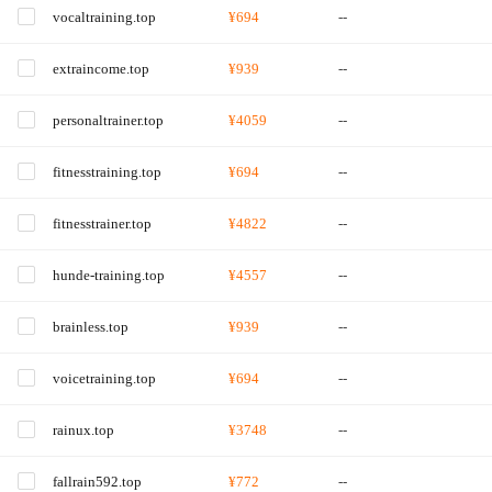
vocaltraining.top
¥694
--
extraincome.top
¥939
--
personaltrainer.top
¥4059
--
fitnesstraining.top
¥694
--
fitnesstrainer.top
¥4822
--
hunde-training.top
¥4557
--
brainless.top
¥939
--
voicetraining.top
¥694
--
rainux.top
¥3748
--
fallrain592.top
¥772
--