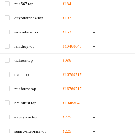
rain567.top
¥184
--
cityofrainbow.top
¥197
--
swrainbow.top
¥152
--
raindrop.top
¥10468040
--
trainers.top
¥986
--
crain.top
¥16769717
--
rainforest.top
¥16769717
--
braintrust.top
¥10468040
--
emptyrain.top
¥225
--
sunny-after-rain.top
¥225
--