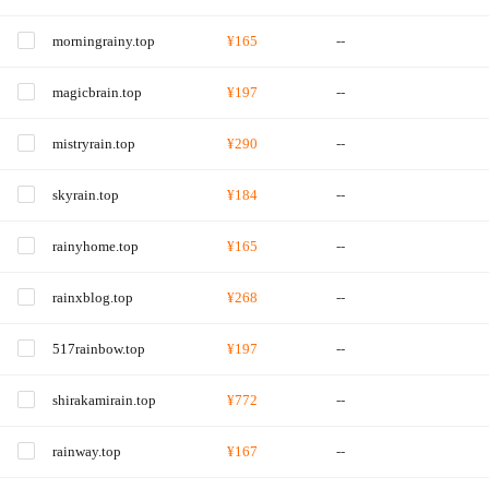
morningrainy.top
¥165
--
magicbrain.top
¥197
--
mistryrain.top
¥290
--
skyrain.top
¥184
--
rainyhome.top
¥165
--
rainxblog.top
¥268
--
517rainbow.top
¥197
--
shirakamirain.top
¥772
--
rainway.top
¥167
--