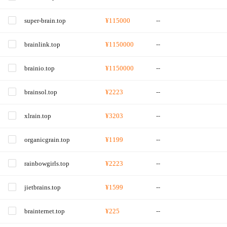
super-brain.top
¥115000
--
brainlink.top
¥1150000
--
brainio.top
¥1150000
--
brainsol.top
¥2223
--
xlrain.top
¥3203
--
organicgrain.top
¥1199
--
rainbowgirls.top
¥2223
--
jietbrains.top
¥1599
--
brainternet.top
¥225
--