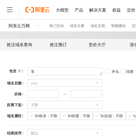
抢注域名查询
抢注预订
竞价大厅
清
包含
开头
结尾
域名后缀
com
价格
距离下架
不限
域名属性
Bd收录：不限
Bd权重：不限
Bd反链：不限
结果排序
默认