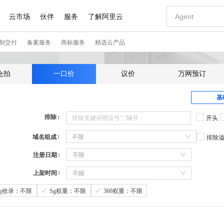
仓拍
一口价
议价
万网预订
基
排除
开头
域名组成
不限
排除
注册日期
不限
上架时间
不限
Sg收录：不限
Sg权重：不限
360权重：不限