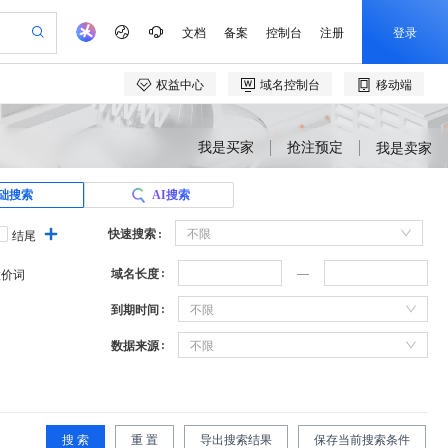
我是买家
抢注预定
我是卖家
础搜索
AI搜索
快速搜索
不限
结尾
域名长度
溢价词
到期时间
不限
数据来源
不限
搜 索
重 置
导出搜索结果
保存当前搜索条件