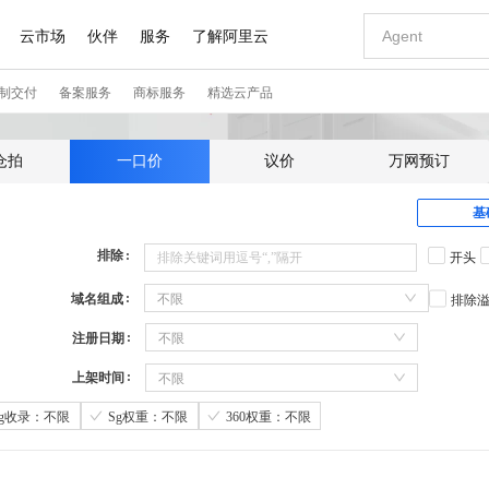
仓拍
一口价
议价
万网预订
基
排除
开头
域名组成
不限
排除
注册日期
不限
上架时间
不限
Sg收录：不限
Sg权重：不限
360权重：不限