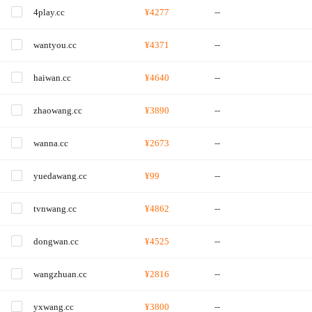
4play.cc
¥4277
--
wantyou.cc
¥4371
--
haiwan.cc
¥4640
--
zhaowang.cc
¥3890
--
wanna.cc
¥2673
--
yuedawang.cc
¥99
--
tvnwang.cc
¥4862
--
dongwan.cc
¥4525
--
wangzhuan.cc
¥2816
--
yxwang.cc
¥3800
--