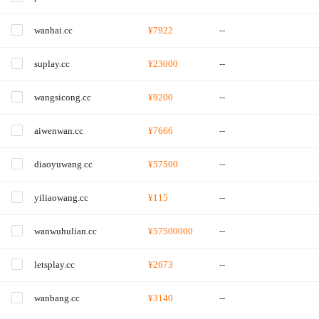
wanhai.cc
¥7922
--
suplay.cc
¥23000
--
wangsicong.cc
¥9200
--
aiwenwan.cc
¥7666
--
diaoyuwang.cc
¥57500
--
yiliaowang.cc
¥115
--
wanwuhulian.cc
¥57500000
--
letsplay.cc
¥2673
--
wanbang.cc
¥3140
--