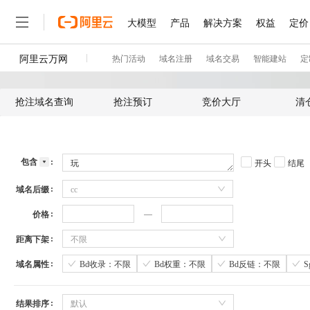
抢注域名查询
抢注预订
竞价大厅
清
包含
开头
结尾
域名后缀
cc
价格
距离下架
不限
域名属性
Bd收录：不限
Bd权重：不限
Bd反链：不限
结果排序
默认