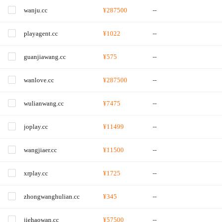
wanju.cc
¥287500
--
playagent.cc
¥1022
--
guanjiawang.cc
¥575
--
wanlove.cc
¥287500
--
wulianwang.cc
¥7475
--
joplay.cc
¥11499
--
wangjiaer.cc
¥11500
--
xrplay.cc
¥1725
--
zhongwanghulian.cc
¥345
--
jiehaowan.cc
¥57500
--