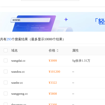
「轻
共有
293
个搜索结果（最多显示10000个结果）
域名
价格
属性
wangdai.cc
¥3999
Sg收录1.31万
wandou.cc
¥101200
--
wanhe.cc
¥3322
--
wangpeng.cc
¥5808
--
dawanqu.cc
¥2300
--