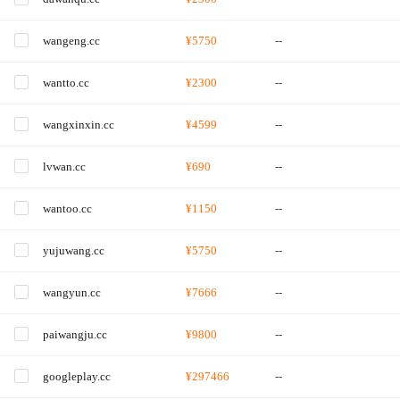
wangeng.cc
¥5750
--
wantto.cc
¥2300
--
wangxinxin.cc
¥4599
--
lvwan.cc
¥690
--
wantoo.cc
¥1150
--
yujuwang.cc
¥5750
--
wangyun.cc
¥7666
--
paiwangju.cc
¥9800
--
googleplay.cc
¥297466
--