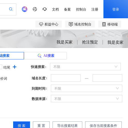
我是买家
抢注预定
我是卖家
础搜索
AI搜索
快速搜索
不限
结尾
域名长度
溢价词
到期时间
不限
数据来源
不限
搜 索
重 置
导出搜索结果
保存当前搜索条件