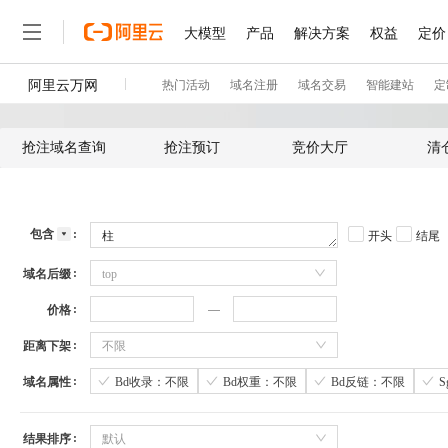
抢注域名查询
抢注预订
竞价大厅
清
包含
开头
结尾
域名后缀
top
价格
距离下架
不限
域名属性
Bd收录：不限
Bd权重：不限
Bd反链：不限
结果排序
默认