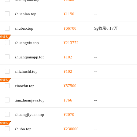
zhuanlan.top
¥1150
--
zhubao.top
¥66700
Sg收录6.17万
zhuangxiu.top
¥213772
--
zhuanqianapp.top
¥102
--
zhizhuchi.top
¥102
--
xiaozhu.top
¥57500
--
tianzhuanjava.top
¥766
--
zhuangjiyuan.top
¥2070
--
zhubo.top
¥230000
--