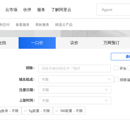
仓拍
一口价
议价
万网预订
基
排除
开头
域名组成
不限
排除
注册日期
不限
上架时间
不限
Sg收录：不限
Sg权重：不限
360权重：不限