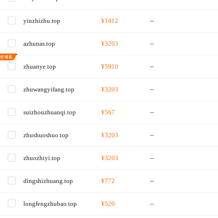
yinzhizhu.top
¥1412
--
azhunas.top
¥3203
--
zhuanye.top
¥5910
--
zhuwangyifang.top
¥3203
--
suizhouzhuanqi.top
¥567
--
zhushuoshuo.top
¥3203
--
zhuozhiyi.top
¥3203
--
dingshizhuang.top
¥772
--
longfengzhubao.top
¥520
--