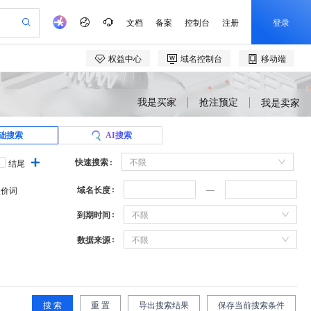
我是买家
抢注预定
我是卖家
础搜索
AI搜索
快速搜索
不限
结尾
域名长度
溢价词
到期时间
不限
数据来源
不限
搜 索
重 置
导出搜索结果
保存当前搜索条件