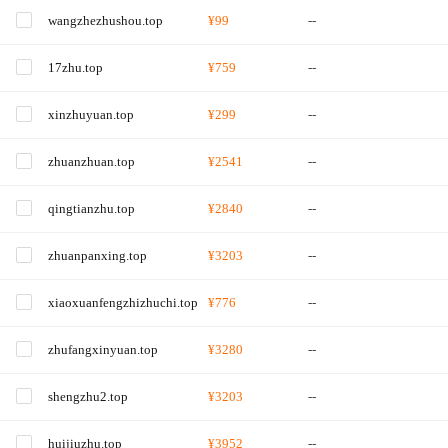
wangzhezhushou.top
¥99
--
17zhu.top
¥759
--
xinzhuyuan.top
¥299
--
zhuanzhuan.top
¥2541
--
qingtianzhu.top
¥2840
--
zhuanpanxing.top
¥3203
--
xiaoxuanfengzhizhuchi.top
¥776
--
zhufangxinyuan.top
¥3280
--
shengzhu2.top
¥3203
--
huijiuzhu.top
¥3952
--