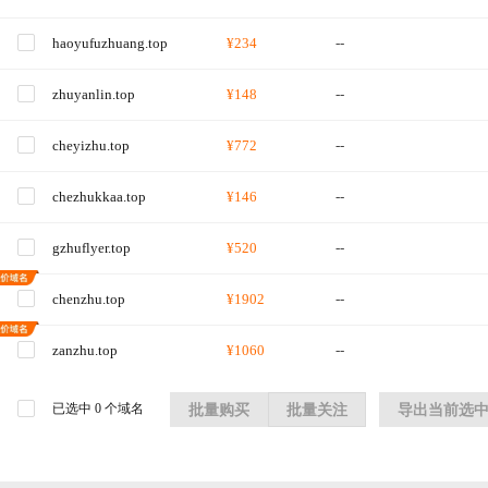
haoyufuzhuang.top
¥234
--
zhuyanlin.top
¥148
--
cheyizhu.top
¥772
--
chezhukkaa.top
¥146
--
gzhuflyer.top
¥520
--
chenzhu.top
¥1902
--
zanzhu.top
¥1060
--
已选中
0
个域名
批量购买
批量关注
导出当前选