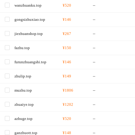
wanzhuanku.top
¥520
--
gongsizhuxiao.top
¥146
--
jiezhuanshop.top
¥267
--
fazhu.top
¥150
--
furunzhuangshi.top
¥146
--
zhulip.top
¥149
--
muzhu.top
¥1806
--
zhuaiye.top
¥1202
--
azhuge.top
¥520
--
ganzhuott.top
¥148
--