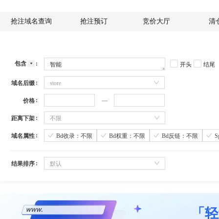
抢注域名查询
抢注预订
竞价大厅
清
包含
开头
结尾
域名后缀
store
价格
距离下架
不限
域名属性
Bd收录：不限
Bd权重：不限
Bd反链：不限
结果排序
默认
「轻