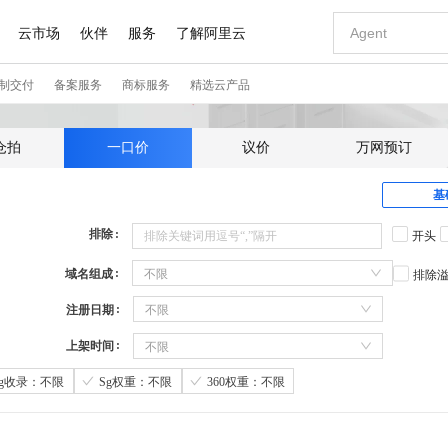
仓拍
一口价
议价
万网预订
基
排除
开头
域名组成
不限
排除
注册日期
不限
上架时间
不限
Sg收录：不限
Sg权重：不限
360权重：不限