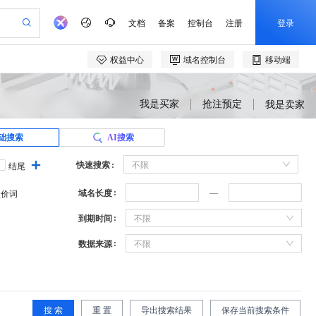
我是买家
抢注预定
我是卖家
础搜索
AI搜索
快速搜索
不限
结尾
域名长度
溢价词
到期时间
不限
数据来源
不限
搜 索
重 置
导出搜索结果
保存当前搜索条件