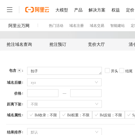
抢注域名查询
抢注预订
竞价大厅
清
包含
开头
结尾
域名后缀
xyz
价格
距离下架
不限
域名属性
Bd收录：不限
Bd权重：不限
Bd反链：不限
结果排序
默认