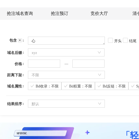
抢注域名查询
抢注预订
竞价大厅
清
包含
开头
结尾
域名后缀
xyz
价格
距离下架
不限
域名属性
Bd收录：不限
Bd权重：不限
Bd反链：不限
结果排序
默认
「轻