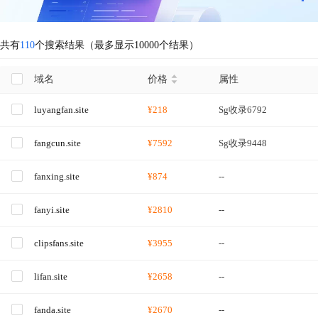
共有
110
个搜索结果（最多显示10000个结果）
域名
价格
属性
luyangfan.site
¥218
Sg收录6792
fangcun.site
¥7592
Sg收录9448
fanxing.site
¥874
--
fanyi.site
¥2810
--
clipsfans.site
¥3955
--
lifan.site
¥2658
--
fanda.site
¥2670
--