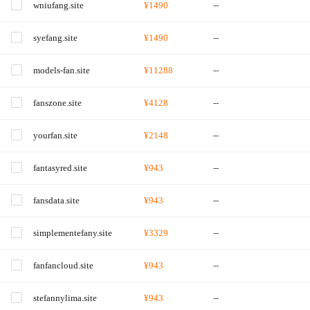
wniufang.site
¥1490
--
syefang.site
¥1490
--
models-fan.site
¥11288
--
fanszone.site
¥4128
--
yourfan.site
¥2148
--
fantasyred.site
¥943
--
fansdata.site
¥943
--
simplementefany.site
¥3329
--
fanfancloud.site
¥943
--
stefannylima.site
¥943
--