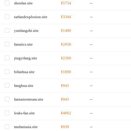
shenfan.site
¥5754
--
tarfandexplosion.site
¥3344
--
yunfangzhi.site
¥1490
--
fanatics.site
¥2658
--
jingyifang.site
¥2369
--
bifanhua.site
¥1890
--
fanghua.site
¥943
--
fantasiorsteam.site
¥943
--
leaks-fan.site
¥4862
--
mufantasia.site
¥939
--