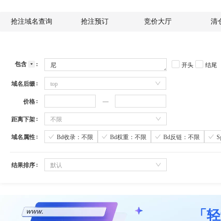
抢注域名查询
抢注预订
竞价大厅
清
包含
开头
结尾
域名后缀
top
价格
距离下架
不限
域名属性
Bd收录：不限
Bd权重：不限
Bd反链：不限
结果排序
默认
「轻